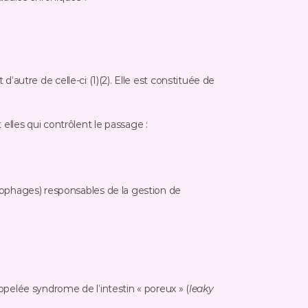
La fonction principale de la muqueuse intestinale est d’éviter une circulation de molécules non souhaitées de part et d’autre de celle-ci (1)(2). Elle est constituée de 
nt elles qui contrôlent le passage :
phages) responsables de la gestion de 
pelée syndrome de l’intestin « poreux » (
leaky 