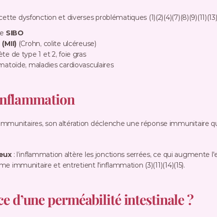
tte dysfonction et diverses problématiques (1)(2)(4)(7)(8)(9)(11)(13)(
le 
SIBO
(MII)
 (Crohn, colite ulcéreuse)
ète de type 1 et 2, foie gras
umatoïde, maladies cardiovasculaires
 inflammation
immunitaires, son altération déclenche une réponse immunitaire qui
ieux
 : l’inflammation altère les jonctions serrées, ce qui augmente 
ème immunitaire et entretient l'inflammation (3)(11)(14)(15).
 d’une perméabilité intestinale ?