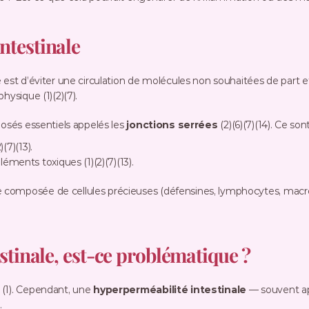
testinale
physique (1)(2)(7).
posés essentiels appelés les 
jonctions serrées
 (2)(6)(7)(14). Ce so
)(7)(13).
éments toxiques (1)(2)(7)(13).
 composée de cellules précieuses (défensines, lymphocytes, macro
stinale, est-ce problématique ?
(1). Cependant, une 
hyperperméabilité intestinale
 — souvent ap
.