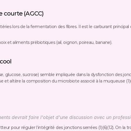
îne courte (AGCC)
ries lors de la fermentation des fibres. Il est le carburant principal 
 noix et aliments prébiotiques (ail, oignon, poireau, banane).
lcool
e, glucose, sucrose) semble impliquée dans la dysfonction des jonct
 et altère la composition du microbiote associé à la muqueuse (1)(5
ents devrait faire l'objet d'une discussion avec un professi
tteur pour réguler l’intégrité des jonctions serrées (1)(6)(12). On la