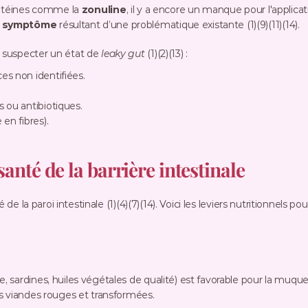
rotéines comme la 
zonuline
, il y a encore un manque pour l'applicati
 
symptôme
 résultant d’une problématique existante (1)(9)(11)(14).
 suspecter un état de 
leaky gut
 (1)(2)(13) :
es non identifiées.
 ou antibiotiques.
en fibres).
nté de la barrière intestinale
 de la paroi intestinale (1)(4)(7)(14). Voici les leviers nutritionnels
, sardines, huiles végétales de qualité) est favorable pour la muqueuse i
s viandes rouges et transformées.